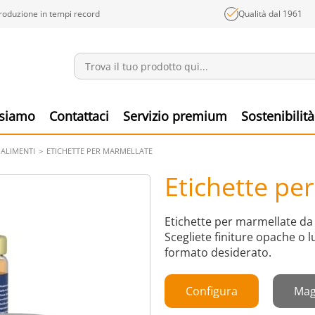
roduzione in tempi record
Qualità dal 1961
Annunci
Prodo
 siamo
Contattaci
Servizio premium
Sostenibilità
 ALIMENTI
ETICHETTE PER MARMELLATE
Etichette pe
Etichette per marmellate da 
Scegliete finiture opache o l
formato desiderato.
Configura
Mag