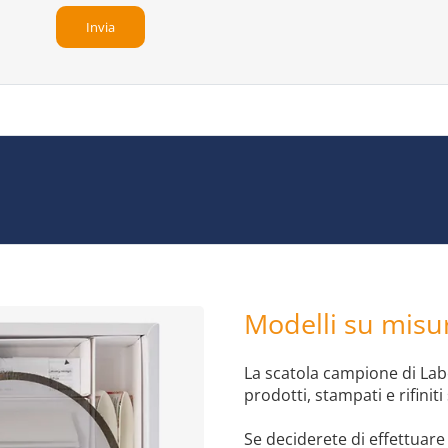
Modelli su misur
La scatola campione di Labe
prodotti, stampati e rifinit
Se deciderete di effettuar