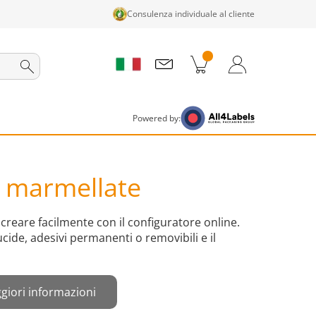
Consulenza individuale al cliente
tti nel carrello
Carrello
Accedi / Registrati
Powered by:
r marmellate
creare facilmente con il configuratore online.
ucide, adesivi permanenti o removibili e il
giori informazioni