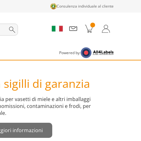
Consulenza individuale al cliente
tti nel carrello
Carrello
Accedi / Registrati
Powered by:
sigilli di garanzia
ia per vasetti di miele e altri imballaggi
nomissioni, contaminazioni e frodi, per
le.
giori informazioni