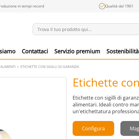
roduzione in tempi record
Qualità dal 1961
Annunci
Prodo
 siamo
Contattaci
Servizio premium
Sostenibilità
 ALIMENTI
ETICHETTE CON SIGILLI DI GARANZIA
Etichette con 
Etichette con sigilli di garanz
alimentari. Ideali contro ma
un'etichettatura professiona
Configura
Mag