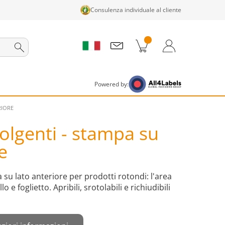
Consulenza individuale al cliente
tti nel carrello
Carrello
Accedi / Registrati
Powered by:
RIORE
volgenti - stampa su
e
 su lato anteriore per prodotti rotondi: l'area
 e foglietto. Apribili, srotolabili e richiudibili