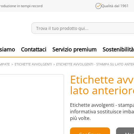
roduzione in tempi record
Qualità dal 1961
Annunci
Prodo
 siamo
Contattaci
Servizio premium
Sostenibilità
AMPATE
ETICHETTE AVVOLGENTI
ETICHETTE AVVOLGENTI - STAMPA SU LATO ANTE
Etichette av
lato anterior
Etichette avvolgenti - stampa
informativa sostituisce imballo
più volte.