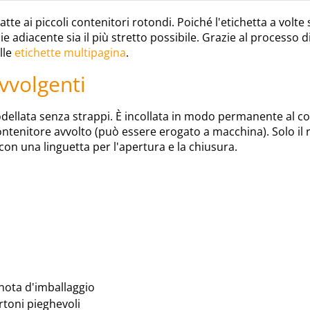
te ai piccoli contenitori rotondi. Poiché l'etichetta a volte 
icie adiacente sia il più stretto possibile. Grazie al process
lle
etichette multipagina
.
avvolgenti
odellata senza strappi. È incollata in modo permanente al co
ntenitore avvolto (può essere erogato a macchina). Solo il r
 con una linguetta per l'apertura e la chiusura.
a nota d'imballaggio
rtoni pieghevoli