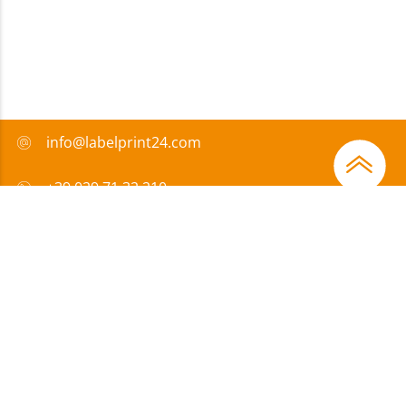
info@labelprint24.com
+39 029 71 32 210
FAQ
Metodi di pagamento
Certificazione
Sovvenzione