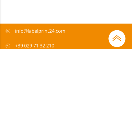
info@labelprint24.com
+39 029 71 32 210
FAQ
Metodi di pagamento
Certificazione
Sovvenzione