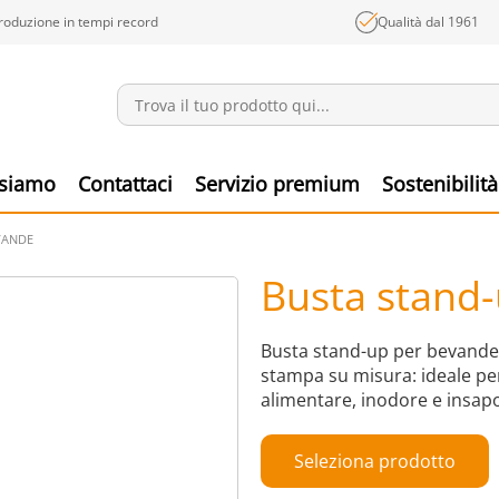
roduzione in tempi record
Qualità dal 1961
Annunci
Prodo
 siamo
Contattaci
Servizio premium
Sostenibilità
VANDE
Busta stand
Busta stand-up per bevande, 
stampa su misura: ideale per
alimentare, inodore e insap
Seleziona prodotto