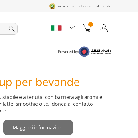
Consulenza individuale al cliente
tti nel carrello
Carrello
Accedi / Registrati
Powered by:
-up per bevande
stabile e a tenuta, con barriera agli aromi e
 latte, smoothie o tè. Idonea al contatto
ore.
Maggiori informazioni