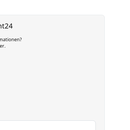
nt24
rmationen?
er.