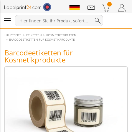
Mitteilungen
Warenkorb
Zum Warenkorb
Anmelden / Registrieren
HAUPTSEITE
ETIKETTEN
KOSMETIKETIKETTEN
BARCODEETIKETTEN FÜR KOSMETIKPRODUKTE
Barcodeetiketten für
Kosmetikprodukte