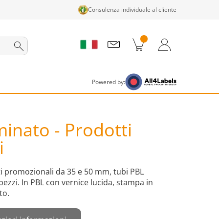
Consulenza individuale al cliente
tti nel carrello
Carrello
Accedi / Registrati
Powered by:
minato - Prodotti
i
ti promozionali da 35 e 50 mm, tubi PBL
pezzi. In PBL con vernice lucida, stampa in
to.