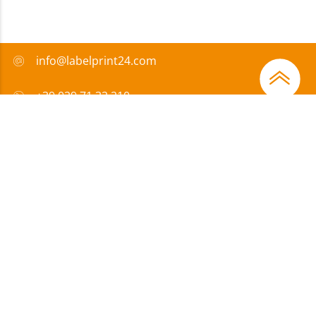
info@labelprint24.com
+39 029 71 32 210
FAQ
Metodi di pagamento
Certificazione
Sovvenzione