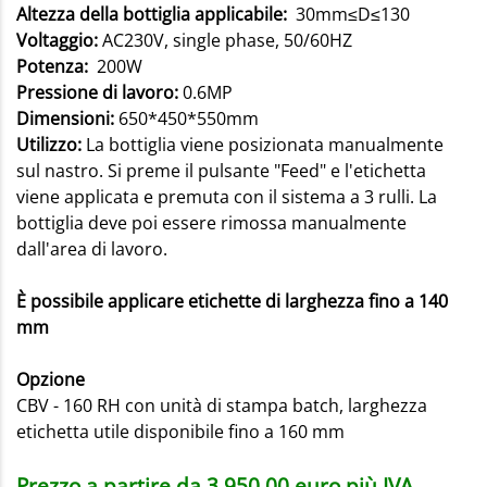
Altezza della bottiglia applicabile:
30mm≤D≤130
Voltaggio:
AC230V, single phase, 50/60HZ
Potenza:
200W
Pressione di lavoro:
0.6MP
Dimensioni:
650*450*550mm
Utilizzo:
La bottiglia viene posizionata manualmente
sul nastro. Si preme il pulsante "Feed" e l'etichetta
viene applicata e premuta con il sistema a 3 rulli. La
bottiglia deve poi essere rimossa manualmente
dall'area di lavoro.
È possibile applicare etichette di larghezza fino a 140
mm
Opzione
CBV - 160 RH con unità di stampa batch, larghezza
etichetta utile disponibile fino a 160 mm
Prezzo a partire da 3.950,00 euro più IVA