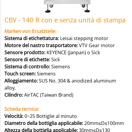
CBV - 140 R con e senza unità di stampa
Marken von Ersatzteile:
Sistema di etichettatura:
Leisai stepping motor
Motore del nastro trasportatore:
VTV Gear motor
Sensore prodotto:
KEYENCE (Janpan) o Sick
Sensore di etichette:
Sick
Sistema di controllo:
Siemens
Touch screen:
Siemens
Alloggiamento:
SUS No. 304 & anodized aluminum
alloy.
Cilindro:
AirTAC (Taiwan Brand)
Scheda tecnica:
Velocità:
0~25 Bottiglie al minuto
Diametro della bottiglia applicabile:
20mm≤D≤100mm
Altezza della bottiglia applicabile:
30mm≤D≤130