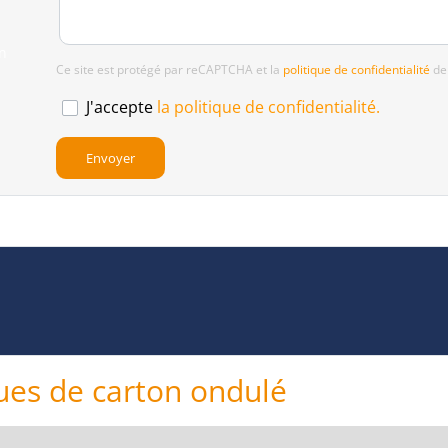
on
Ce site est protégé par reCAPTCHA et la
politique de confidentialité
de
J'accepte
la politique de confidentialité.
ues de carton ondulé