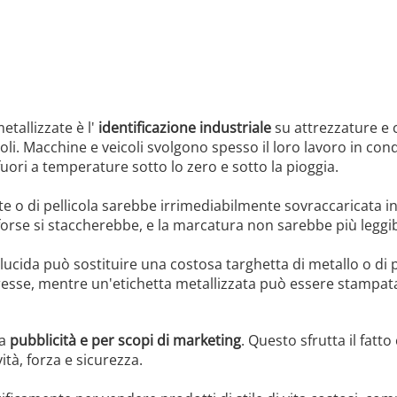
etallizzate è l'
identificazione industriale
su attrezzature e 
icoli. Macchine e veicoli svolgono spesso il loro lavoro in con
uori a temperature sotto lo zero e sotto la pioggia.
te o di pellicola sarebbe irrimediabilmente sovraccaricata in
, forse si staccherebbe, e la marcatura non sarebbe più legg
 lucida può sostituire una costosa targhetta di metallo o di 
resse, mentre un'etichetta metallizzata può essere stampata
la
pubblicità e per scopi di marketing
. Questo sfrutta il fatt
tà, forza e sicurezza.