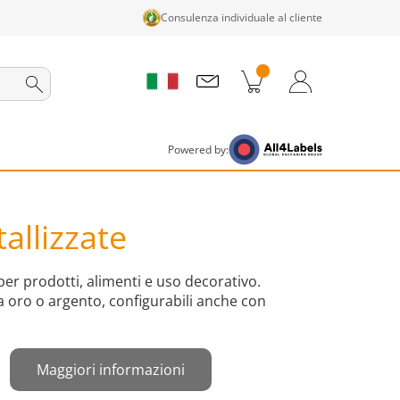
Consulenza individuale al cliente
tti nel carrello
Carrello
Accedi / Registrati
Powered by:
allizzate
per prodotti, alimenti e uso decorativo.
ra oro o argento, configurabili anche con
Maggiori informazioni