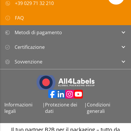
+39 029 71 32 210
FAQ
Metodi di pagamento
Certificazione
Sovvenzione
Informazioni
|
Protezione dei
|
Condizioni
legali
dati
generali
Il tuo partner B2B per il packaging – tutto da