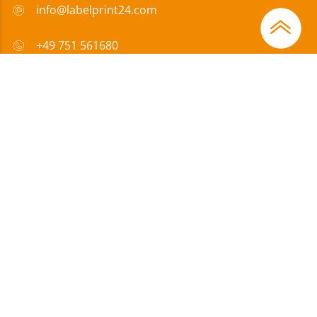
info@labelprint24.com
+49 751 561680
FAQ
Sposób płatności
Certyfikaty
Wsparcie
Impressum
|
Ochrona danych
|
OWD