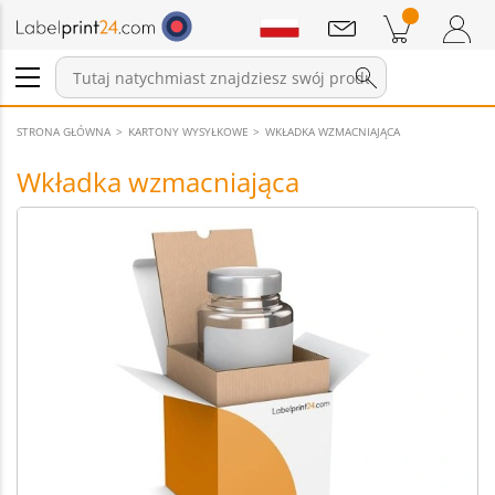
Wiadomości
Pozycji w koszyku
Koszyk
Zaloguj się / Zarejestruj
STRONA GŁÓWNA
KARTONY WYSYŁKOWE
WKŁADKA WZMACNIAJĄCA
Wkładka wzmacniająca