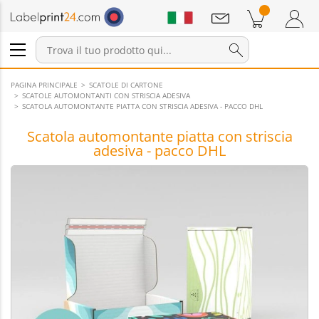
Annunci
Prodotti nel carrello
Carrello
Accedi / Registrati
PAGINA PRINCIPALE
SCATOLE DI CARTONE
SCATOLE AUTOMONTANTI CON STRISCIA ADESIVA
SCATOLA AUTOMONTANTE PIATTA CON STRISCIA ADESIVA - PACCO DHL
Scatola automontante piatta con striscia
adesiva - pacco DHL