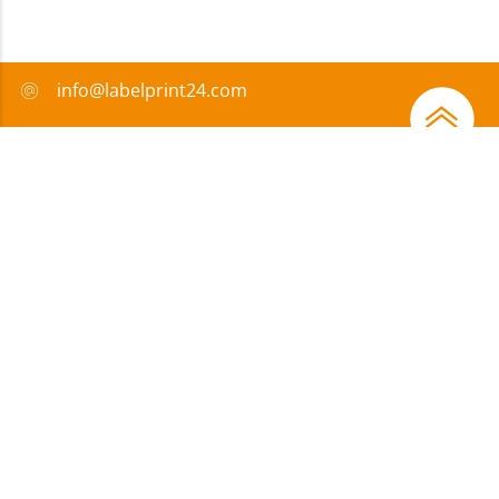
info@labelprint24.com
+39 029 71 32 210
FAQ
Metodi di pagamento
Certificazione
Sovvenzione