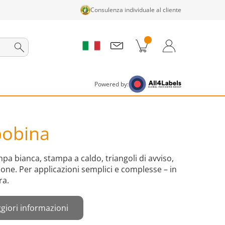
Consulenza individuale al cliente
tti nel carrello
Carrello
Accedi / Registrati
Powered by:
 bobina
pa bianca, stampa a caldo, triangoli di avviso,
ione. Per applicazioni semplici e complesse – in
ra.
giori informazioni