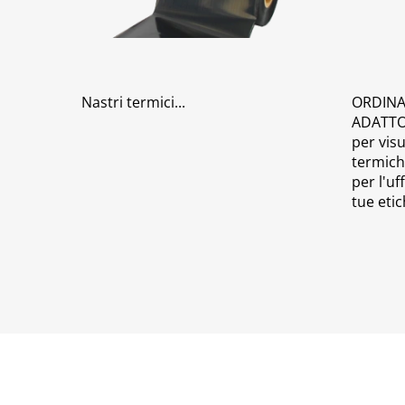
Nastri termici
ORDINA
ADATTO A
per vis
termich
per l'uf
tue etic