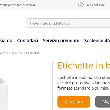
roduzione in tempi record
Qualità dal 1961
Annunci
Prodo
 siamo
Contattaci
Servizio premium
Sostenibilità
AMPATE
ETICHETTE IN BOBINA
Etichette in
Etichette in bobina, con stam
vernice protettiva o laminaz
formato standard o su misu
Configura
Mag