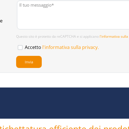
te
Questo sito è protetto da reCAPTCHA e si applicano
l'informativa sulla
Accetto
l'informativa sulla privacy.
tichettatura efficiente dei prodot