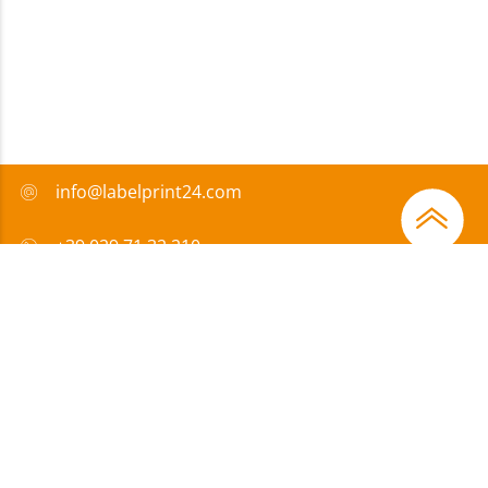
info@labelprint24.com
+39 029 71 32 210
FAQ
Metodi di pagamento
Certificazione
Sovvenzione