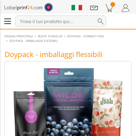
Annunci
Prodotti nel carrello
Carrello
Accedi / Registrati
PAGINA PRINCIPALE
BUSTE STAND-UP
DOYPACK - FORMATI FISSI
DOYPACK - IMBALLAGGI FLESSIBILI
Doypack - imballaggi flessibili