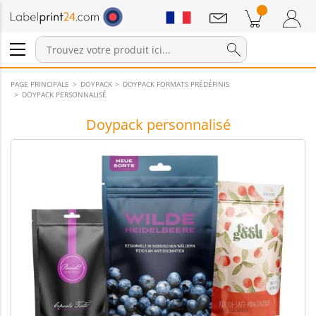
Annonces
Produits dans le panier
Panier
Connexion / Inscription
PAGE PRINCIPALE
DOYPACK
DOYPACK FORMATS PRÉDÉFINIS
DOYPACK PERSONNALISÉ
Doypack personnalisé