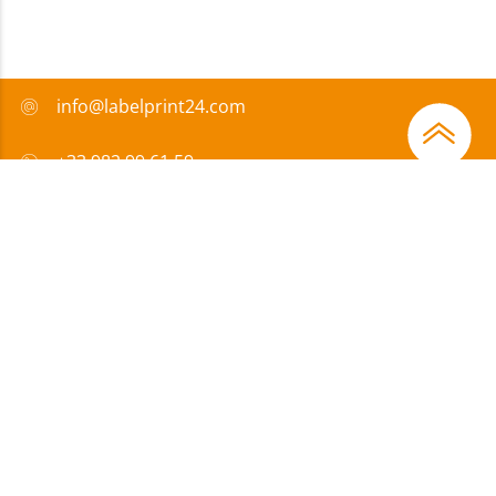
info@labelprint24.com
+33 982 99 61 59
FAQ
Moyens de paiement
Certificats
Subvention