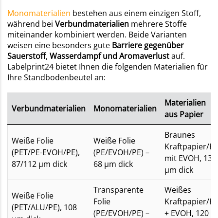
Monomaterialien
bestehen aus einem einzigen Stoff,
während bei
Verbundmaterialien
mehrere Stoffe
miteinander kombiniert werden. Beide Varianten
weisen eine besonders gute
Barriere gegenüber
Sauerstoff
,
Wasserdampf und Aromaverlust
auf.
Labelprint24 bietet Ihnen die folgenden Materialien für
Ihre Standbodenbeutel an:
Materialien
Verbundmaterialien
Monomaterialien
aus Papier
Braunes
Weiße Folie
Weiße Folie
Kraftpapier/P
(PET/PE-EVOH/PE),
(PE/EVOH/PE) –
mit EVOH, 130
87/112 µm dick
68 µm dick
µm dick
Transparente
Weißes
Weiße Folie
Folie
Kraftpapier/P
(PET/ALU/PE), 108
(PE/EVOH/PE) –
+ EVOH, 120