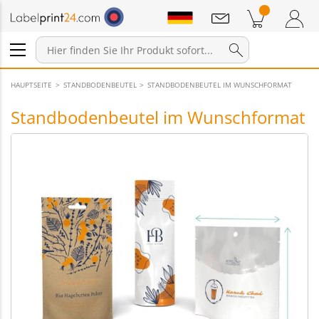
Mitteilungen
Warenkorb
Zum Warenkorb
Anmelden / Registrieren
HAUPTSEITE
STANDBODENBEUTEL
STANDBODENBEUTEL IM WUNSCHFORMAT
Standbodenbeutel im Wunschformat