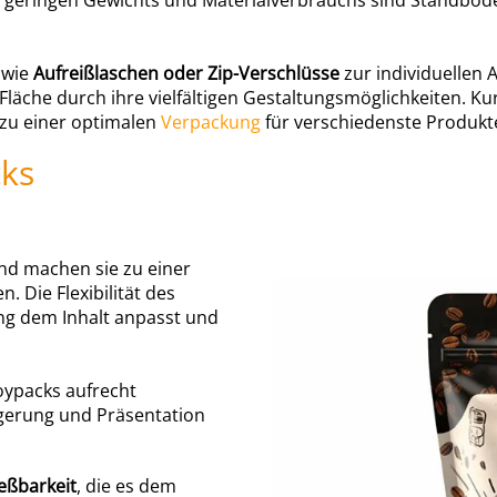
s geringen Gewichts und Materialverbrauchs sind Standbo
 wie
Aufreißlaschen oder
Zip-Verschlüsse
zur individuellen 
läche durch ihre vielfältigen Gestaltungsmöglichkeiten. Ku
l zu einer optimalen
Verpackung
für verschiedenste Produkt
cks
 und machen sie zu einer
 Die Flexibilität des
ung dem Inhalt anpasst und
ypacks aufrecht
agerung und Präsentation
eßbarkeit
, die es dem