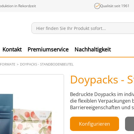
oduktion in Rekordzeit
Qualität seit 1961
Mitteilungen
Ware
Kontakt
Premiumservice
Nachhaltigkeit
 FORMATE
DOYPACKS - STANDBODENBEUTEL
Doypacks - 
Bedruckte Doypacks im indiv
die flexiblen Verpackungen b
Barriereeigenschaften und si
Konfigurieren