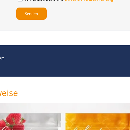
en
weise