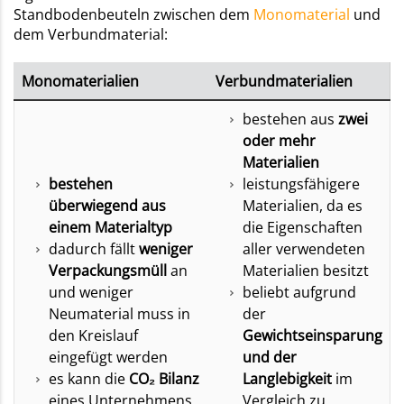
Standbodenbeuteln zwischen dem
Monomaterial
und
dem Verbundmaterial:
Monomaterialien
Verbundmaterialien
bestehen aus
zwei
oder mehr
Materialien
bestehen
leistungsfähigere
überwiegend aus
Materialien, da es
einem Materialtyp
die Eigenschaften
dadurch fällt
weniger
aller verwendeten
Verpackungsmüll
an
Materialien besitzt
und weniger
beliebt aufgrund
Neumaterial muss in
der
den Kreislauf
Gewichtseinsparung
eingefügt werden
und der
es kann die
CO₂ Bilanz
Langlebigkeit
im
eines Unternehmens
Vergleich zu