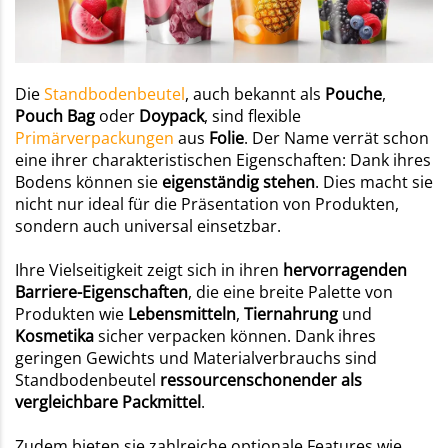
Die
Standbodenbeutel
, auch bekannt als
Pouche
,
Pouch
Bag
oder
Doypack
, sind flexible
Primärverpackungen
aus
Folie
. Der Name verrät schon
eine ihrer charakteristischen Eigenschaften: Dank ihres
Bodens können sie
eigenständig stehen
. Dies macht sie
nicht nur ideal für die Präsentation von Produkten,
sondern auch universal einsetzbar.
Ihre Vielseitigkeit zeigt sich in ihren
hervorragenden
Barriere-Eigenschaften
, die eine breite Palette von
Produkten wie
Lebensmitteln
,
Tiernahrung
und
Kosmetika
sicher verpacken können. Dank ihres
geringen Gewichts und Materialverbrauchs sind
Standbodenbeutel
ressourcenschonender als
vergleichbare Packmittel
.
Zudem bieten sie zahlreiche optionale Features wie