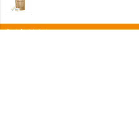
info@labelprint24.com
+49 751 561680
FAQ
Zahlungsmethode
Zertifikate
Förderungen