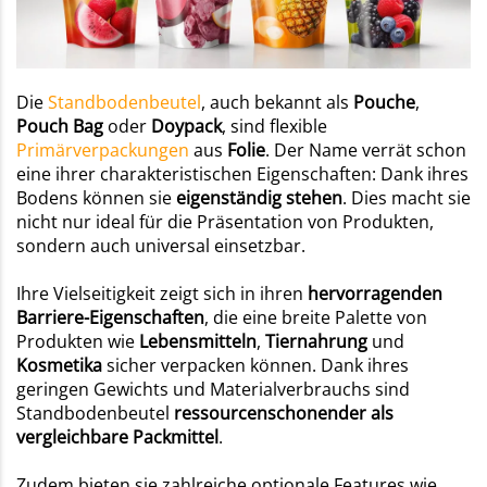
Die
Standbodenbeutel
, auch bekannt als
Pouche
,
Pouch
Bag
oder
Doypack
, sind flexible
Primärverpackungen
aus
Folie
. Der Name verrät schon
eine ihrer charakteristischen Eigenschaften: Dank ihres
Bodens können sie
eigenständig stehen
. Dies macht sie
nicht nur ideal für die Präsentation von Produkten,
sondern auch universal einsetzbar.
Ihre Vielseitigkeit zeigt sich in ihren
hervorragenden
Barriere-Eigenschaften
, die eine breite Palette von
Produkten wie
Lebensmitteln
,
Tiernahrung
und
Kosmetika
sicher verpacken können. Dank ihres
geringen Gewichts und Materialverbrauchs sind
Standbodenbeutel
ressourcenschonender als
vergleichbare Packmittel
.
Zudem bieten sie zahlreiche optionale Features wie