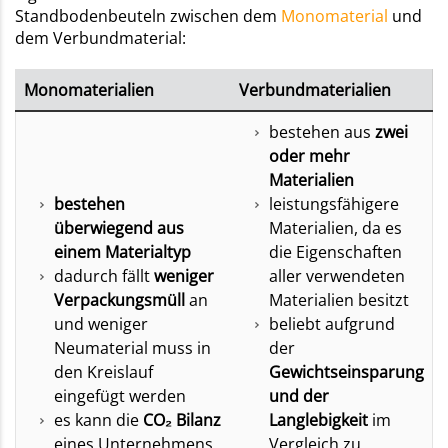
Standbodenbeuteln zwischen dem
Monomaterial
und
dem Verbundmaterial:
Monomaterialien
Verbundmaterialien
bestehen aus
zwei
oder mehr
Materialien
bestehen
leistungsfähigere
überwiegend aus
Materialien, da es
einem Materialtyp
die Eigenschaften
dadurch fällt
weniger
aller verwendeten
Verpackungsmüll
an
Materialien besitzt
und weniger
beliebt aufgrund
Neumaterial muss in
der
den Kreislauf
Gewichtseinsparung
eingefügt werden
und der
es kann die
CO₂ Bilanz
Langlebigkeit
im
eines Unternehmens
Vergleich zu