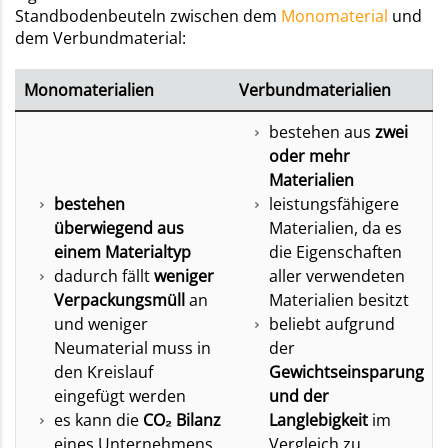
Standbodenbeuteln zwischen dem
Monomaterial
und
dem Verbundmaterial:
Monomaterialien
Verbundmaterialien
bestehen aus
zwei
oder mehr
Materialien
bestehen
leistungsfähigere
überwiegend aus
Materialien, da es
einem Materialtyp
die Eigenschaften
dadurch fällt
weniger
aller verwendeten
Verpackungsmüll
an
Materialien besitzt
und weniger
beliebt aufgrund
Neumaterial muss in
der
den Kreislauf
Gewichtseinsparung
eingefügt werden
und der
es kann die
CO₂ Bilanz
Langlebigkeit
im
eines Unternehmens
Vergleich zu