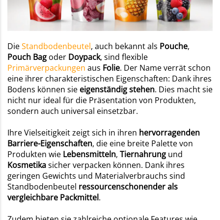
Die
Standbodenbeutel
, auch bekannt als
Pouche
,
Pouch
Bag
oder
Doypack
, sind flexible
Primärverpackungen
aus
Folie
. Der Name verrät schon
eine ihrer charakteristischen Eigenschaften: Dank ihres
Bodens können sie
eigenständig stehen
. Dies macht sie
nicht nur ideal für die Präsentation von Produkten,
sondern auch universal einsetzbar.
Ihre Vielseitigkeit zeigt sich in ihren
hervorragenden
Barriere-Eigenschaften
, die eine breite Palette von
Produkten wie
Lebensmitteln
,
Tiernahrung
und
Kosmetika
sicher verpacken können. Dank ihres
geringen Gewichts und Materialverbrauchs sind
Standbodenbeutel
ressourcenschonender als
vergleichbare Packmittel
.
Zudem bieten sie zahlreiche optionale Features wie