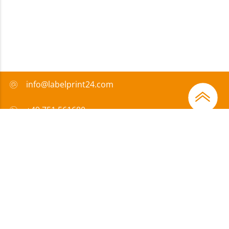
info@labelprint24.com
+49 751 561680
FAQ
Zahlungsmethode
Zertifikate
Förderungen