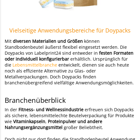
Vielseitige Anwendungsbereiche für Doypacks
Mit
diversen Materialien und Größen
können
Standbodenbeutel äußerst flexibel eingesetzt werden. Die
Doypacks von Labelprint24 sind entweder in
festen Formaten
oder individuell konfigurierbar
erhältlich. Ursprünglich für
die
Lebensmittelbranche
entwickelt, dienen sie auch heute
noch als effiziente Alternative zu Glas- oder
Metallverpackungen. Doch Doypacks finden
branchenübergreifend vielfältige Anwendungsmöglichkeiten.
Branchenüberblick
In der
Fitness- und Wellnessindustrie
erfreuen sich Doypacks
als sichere, lebensmittelechte Beutelverpackung für Produkte
wie
Vitaminkapseln
,
Proteinpulver und andere
Nahrungsergänzungsmittel
großer Beliebtheit.
Doch nicht nur dort finden die Standbodenbeutel Anwendung