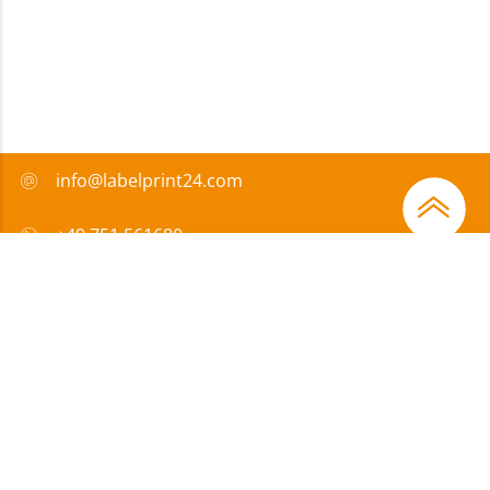
info@labelprint24.com
+49 751 561680
FAQ
Zahlungsmethode
Zertifikate
Förderungen