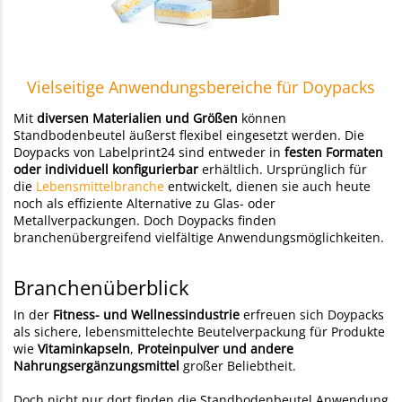
Vielseitige Anwendungsbereiche für Doypacks
Mit
diversen Materialien und Größen
können
Standbodenbeutel äußerst flexibel eingesetzt werden. Die
Doypacks von Labelprint24 sind entweder in
festen Formaten
oder individuell konfigurierbar
erhältlich. Ursprünglich für
die
Lebensmittelbranche
entwickelt, dienen sie auch heute
noch als effiziente Alternative zu Glas- oder
Metallverpackungen. Doch Doypacks finden
branchenübergreifend vielfältige Anwendungsmöglichkeiten.
Branchenüberblick
In der
Fitness- und Wellnessindustrie
erfreuen sich Doypacks
als sichere, lebensmittelechte Beutelverpackung für Produkte
wie
Vitaminkapseln
,
Proteinpulver und andere
Nahrungsergänzungsmittel
großer Beliebtheit.
Doch nicht nur dort finden die Standbodenbeutel Anwendung