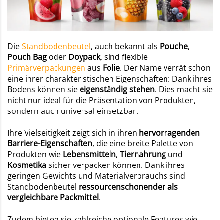
Die
Standbodenbeutel
, auch bekannt als
Pouche
,
Pouch
Bag
oder
Doypack
, sind flexible
Primärverpackungen
aus
Folie
. Der Name verrät schon
eine ihrer charakteristischen Eigenschaften: Dank ihres
Bodens können sie
eigenständig stehen
. Dies macht sie
nicht nur ideal für die Präsentation von Produkten,
sondern auch universal einsetzbar.
Ihre Vielseitigkeit zeigt sich in ihren
hervorragenden
Barriere-Eigenschaften
, die eine breite Palette von
Produkten wie
Lebensmitteln
,
Tiernahrung
und
Kosmetika
sicher verpacken können. Dank ihres
geringen Gewichts und Materialverbrauchs sind
Standbodenbeutel
ressourcenschonender als
vergleichbare Packmittel
.
Zudem bieten sie zahlreiche optionale Features wie