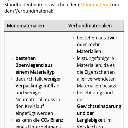
Standbodenbeuteln zwischen dem
Monomaterial
und
dem Verbundmaterial:
Monomaterialien
Verbundmaterialien
bestehen aus
zwei
oder mehr
Materialien
bestehen
leistungsfähigere
überwiegend aus
Materialien, da es
einem Materialtyp
die Eigenschaften
dadurch fällt
weniger
aller verwendeten
Verpackungsmüll
an
Materialien besitzt
und weniger
beliebt aufgrund
Neumaterial muss in
der
den Kreislauf
Gewichtseinsparung
eingefügt werden
und der
es kann die
CO₂ Bilanz
Langlebigkeit
im
eines Unternehmens
Vergleich zu