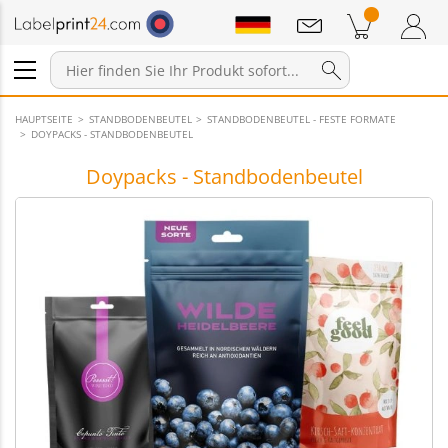
Mitteilungen
Warenkorb
Zum Warenkorb
Anmelden / Registrieren
HAUPTSEITE
STANDBODENBEUTEL
STANDBODENBEUTEL - FESTE FORMATE
DOYPACKS - STANDBODENBEUTEL
Doypacks - Standbodenbeutel