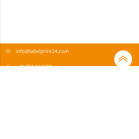
info@labelprint24.com
+49 751 561680
FAQ
Zahlungsmethode
Zertifikate
Förderungen