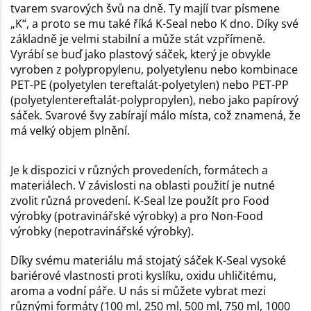
tvarem svarových švů na dně. Ty majíí tvar písmene
„K“, a proto se mu také říká K-Seal nebo K dno. Díky své
základně je velmi stabilní a může stát vzpřímeně.
Vyrábí se buď jako plastový sáček, který je obvykle
vyroben z polypropylenu, polyetylenu nebo kombinace
PET-PE (polyetylen tereftalát-polyetylen) nebo PET-PP
(polyetylentereftalát-polypropylen), nebo jako papírový
sáček. Svarové švy zabírají málo místa, což znamená, že
má velký objem plnění.
Je k dispozici v různých provedeních, formátech a
materiálech. V závislosti na oblasti použití je nutné
zvolit různá provedení. K-Seal lze použít pro Food
výrobky (potravinářské výrobky) a pro Non-Food
výrobky (nepotravinářské výrobky).
Díky svému materiálu má stojatý sáček K-Seal vysoké
bariérové vlastnosti proti kyslíku, oxidu uhličitému,
aroma a vodní páře. U nás si můžete vybrat mezi
různými formáty (100 ml, 250 ml, 500 ml, 750 ml, 1000