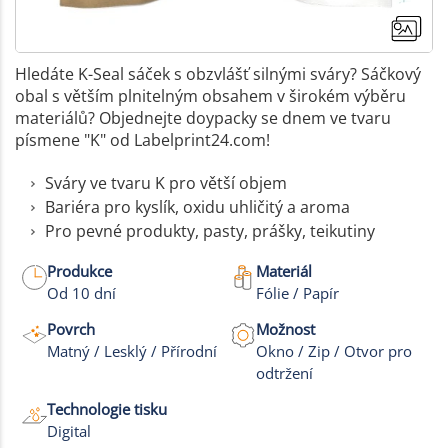
Hledáte K-Seal sáček s obzvlášť silnými sváry? Sáčkový
obal s větším plnitelným obsahem v širokém výběru
materiálů? Objednejte doypacky se dnem ve tvaru
písmene "K" od Labelprint24.com!
Sváry ve tvaru K pro větší objem
Bariéra pro kyslík, oxidu uhličitý a aroma
Pro pevné produkty, pasty, prášky, teikutiny
Produkce
Materiál
Od 10 dní
Fólie / Papír
Povrch
Možnost
Matný / Lesklý / Přírodní
Okno / Zip / Otvor pro
+9
odtržení
Technologie tisku
Více fotek
Digital