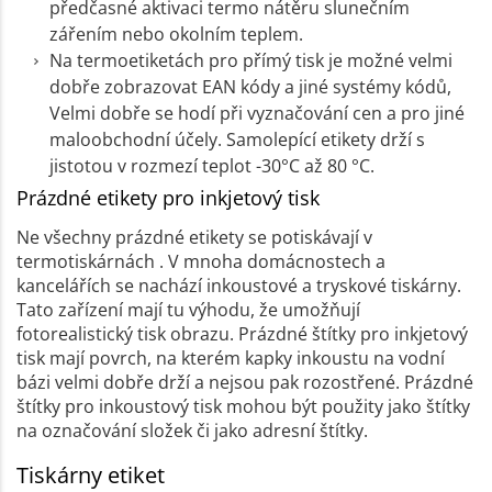
předčasné aktivaci termo nátěru slunečním
zářením nebo okolním teplem.
Na termoetiketách pro přímý tisk je možné velmi
dobře zobrazovat EAN kódy a jiné systémy kódů,
Velmi dobře se hodí při vyznačování cen a pro jiné
maloobchodní účely. Samolepící etikety drží s
jistotou v rozmezí teplot -30°C až 80 °C.
Prázdné etikety pro inkjetový tisk
Ne všechny prázdné etikety se potiskávají v
termotiskárnách . V mnoha domácnostech a
kancelářích se nachází inkoustové a tryskové tiskárny.
Tato zařízení mají tu výhodu, že umožňují
fotorealistický tisk obrazu. Prázdné štítky pro inkjetový
tisk mají povrch, na kterém kapky inkoustu na vodní
bázi velmi dobře drží a nejsou pak rozostřené. Prázdné
štítky pro inkoustový tisk mohou být použity jako štítky
na označování složek či jako adresní štítky.
Tiskárny etiket