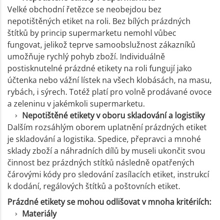
Velké obchodní řetězce se neobejdou bez
nepotištěných etiket na roli. Bez bílých prázdných
štítků by princip supermarketu nemohl vůbec
fungovat, jelikož teprve samoobslužnost zákazníků
umožňuje rychlý pohyb zboží. Individuálně
postisknutelné prázdné etikety na roli fungují jako
účtenka nebo vážní lístek na všech klobásách, na masu,
rybách, i sýrech. Totéž platí pro volně prodávané ovoce
a zeleninu v jakémkoli supermarketu.
Nepotištěné etikety v oboru skladování a logistiky
Dalším rozsáhlým oborem uplatnění prázdných etiket
je skladování a logistika. Spedice, přepravci a mnohé
sklady zboží a náhradních dílů by museli ukončit svou
činnost bez prázdných stítků následně opatřených
čárovými kódy pro sledování zasílacích etiket, instrukcí
k dodání, regálových štítků a poštovních etiket.
Prázdné etikety se mohou odlišovat v mnoha kritériích:
Materiály