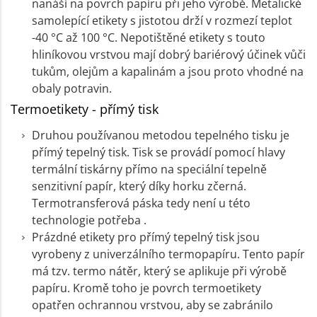
nanáší na povrch papíru při jeho výrobě. Metalické
samolepící etikety s jistotou drží v rozmezí teplot
-40 °C až 100 °C. Nepotištěné etikety s touto
hliníkovou vrstvou mají dobrý bariérový účinek vůči
tukům, olejům a kapalinám a jsou proto vhodné na
obaly potravin.
Termoetikety - přímý tisk
Druhou používanou metodou tepelného tisku je
přímý tepelný tisk. Tisk se provádí pomocí hlavy
termální tiskárny přímo na speciální tepelně
senzitivní papír, který díky horku zčerná.
Termotransferová páska tedy není u této
technologie potřeba .
Prázdné etikety pro přímý tepelný tisk jsou
vyrobeny z univerzálního termopapíru. Tento papír
má tzv. termo nátěr, který se aplikuje při výrobě
papíru. Kromě toho je povrch termoetikety
opatřen ochrannou vrstvou, aby se zabránilo