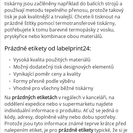
tiskárny jsou začlěněny například do balících strojů a
používají metodu tepelného přenosu, protože takový
tisk je pak kvalitnější a trvalejší. Chcete-li tisknout na
prázdné štítky pomocí termotransferové tiskárny,
potřebujete k tomu barevné termopásky z vosku,
pryskyřice nebo kombinace obou materiálů.
Prázdné etikety od labelprint24:
Vysoká kvalita použitých materiálů
Možný dodatečný tisk designových elementů
Vynikající poměr ceny a kvality
Formy přesně podle výběru
Vhodné pro všechny běžné tiskárny
Na
prázdných etiketách
v regálech v kanceláři, na
oddělení expedice nebo v supermarketu najdete
individuální informace o produktu. Ať už se jedná o
kódy, adresy, doplněné váhy nebo dobu spotřeby.
Protože jsou tyto informace známé teprve krátce před
nalepením etiket, je pro
prázdné etikety
typické, že si je