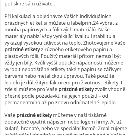
potiskne sám uživatel.
Při kalkulaci a objednávce Vašich individuálních
prázdných etiket si můžete u labelprint24 vybrat z
mnoha papírových a fóliových materiálů. Naše
materiály nabízí vždy vynikající kvalitu i stabilitu a
vykazují vysokou citlivost na teplo. Zhotovujeme Vaše
prázdné etikety
z různého etiketového papíru a
plastových fólií. Použitý materiál přitom nemusí být
vždy jen bílý. Kvůli vyšší optické nápadnosti můžeme
vyrobit nepotištěné etikety také z papíru se zářivými
barvami nebo metalickou úpravou. Také použité
lepidlo je důležitým faktorem pro životnost etikety. I
zde si můžete pro Vaše
prázdné etikety
zvolit vhodně
přesně podle požadavků na jejich použití – od
permanentního až po znovu odnímatelné lepidlo.
Vaše
prázdné etikety
můžeme v naší tiskárně
dodatečně opatřit nápisem nebo logem firmy. Ať už
kulaté, hranaté, nebo ve speciální formě: Zrealizujeme
každé přání ohledně tvaru etiket přesně podle Vašich