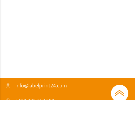
info@labelprint24.com
+420 472 717 600
FAQ
Způsob platby