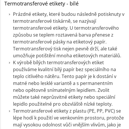
Termotransferové etikety - bílé
Prázdné etikety, které budou následně potisknuty v
termotransferové tiskárně, se nazývají
termotransferové etikety. U termotransferového
způsobu se teplem roztavená barva přenese z
termotransferové pásky na etiketový papír.
Termotransferový tisk nejen pevně drží, ale také
umožňuje potištění mnoha etiketových materiálů.
K výrobě bílých termotransferových etiket
používáme kvalitní bílý papír bez speciálního na
teplo citlivého nátěru. Tento papír je k dostání v
matné nebo lesklé variantě a s permanentním
nebo opětovně snímatelným lepidlem. Zvolit
můžete také neprůsvitné etikety nebo speciální
lepidlo použitelné pro obzvláště nízké teploty.
Termotransferové etikety z plastu (PE, PP, PVC) se
lépe hodí k použití ve venkovním prostoru, protože
mají vysokou odolnost vůči vnějším vlivům, jako je