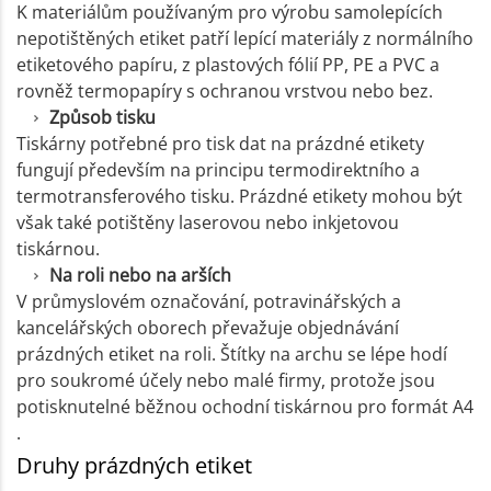
K materiálům používaným pro výrobu samolepících
nepotištěných etiket patří lepící materiály z normálního
etiketového papíru, z plastových fólií PP, PE a PVC a
rovněž termopapíry s ochranou vrstvou nebo bez.
Způsob tisku
Tiskárny potřebné pro tisk dat na prázdné etikety
fungují především na principu termodirektního a
termotransferového tisku. Prázdné etikety mohou být
však také potištěny laserovou nebo inkjetovou
tiskárnou.
Na roli nebo na arších
V průmyslovém označování, potravinářských a
kancelářských oborech převažuje objednávání
prázdných etiket na roli. Štítky na archu se lépe hodí
pro soukromé účely nebo malé firmy, protože jsou
potisknutelné běžnou ochodní tiskárnou pro formát A4
.
Druhy prázdných etiket