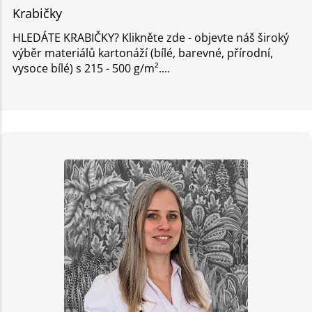
Krabičky
HLEDÁTE KRABIČKY? Klikněte zde - objevte náš široký
výběr materiálů kartonáží (bílé, barevné, přírodní,
vysoce bílé) s 215 - 500 g/m².