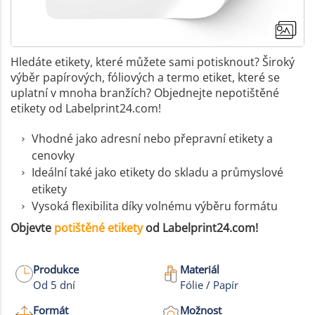
Hledáte etikety, které můžete sami potisknout? Široký
výběr papírových, fóliových a termo etiket, které se
uplatní v mnoha branžích? Objednejte nepotištěné
etikety od Labelprint24.com!
Vhodné jako adresní nebo přepravní etikety a
cenovky
Ideální také jako etikety do skladu a průmyslové
etikety
Vysoká flexibilita díky volnému výběru formátu
Objevte
potištěné etikety
od Labelprint24.com!
Produkce
Materiál
+8
Od 5 dní
Fólie / Papír
Více fotek
Formát
Možnost