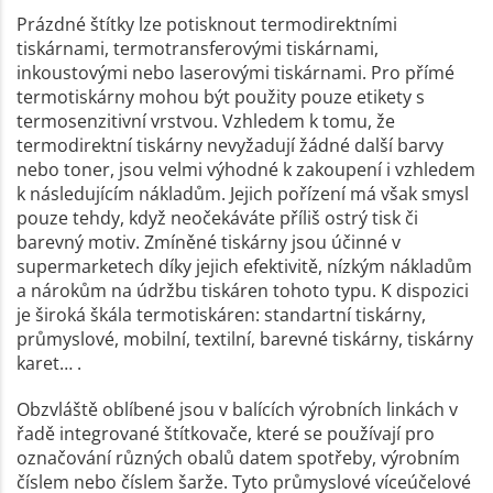
Prázdné štítky lze potisknout termodirektními
tiskárnami, termotransferovými tiskárnami,
inkoustovými nebo laserovými tiskárnami. Pro přímé
termotiskárny mohou být použity pouze etikety s
termosenzitivní vrstvou. Vzhledem k tomu, že
termodirektní tiskárny nevyžadují žádné další barvy
nebo toner, jsou velmi výhodné k zakoupení i vzhledem
k následujícím nákladům. Jejich pořízení má však smysl
pouze tehdy, když neočekáváte příliš ostrý tisk či
barevný motiv. Zmíněné tiskárny jsou účinné v
supermarketech díky jejich efektivitě, nízkým nákladům
a nárokům na údržbu tiskáren tohoto typu. K dispozici
je široká škála termotiskáren: standartní tiskárny,
průmyslové, mobilní, textilní, barevné tiskárny, tiskárny
karet… .
Obzvláště oblíbené jsou v balících výrobních linkách v
řadě integrované štítkovače, které se používají pro
označování různých obalů datem spotřeby, výrobním
číslem nebo číslem šarže. Tyto průmyslové víceúčelové