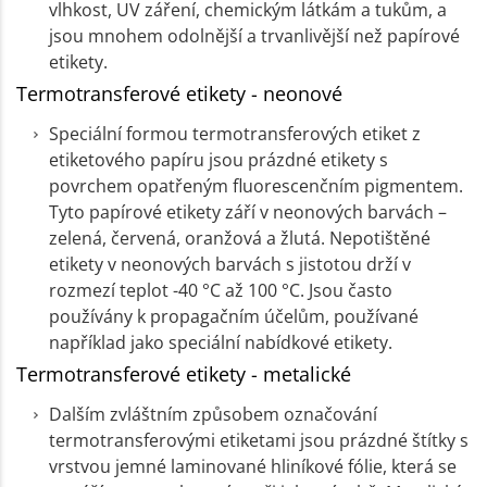
vlhkost, UV záření, chemickým látkám a tukům, a
jsou mnohem odolnější a trvanlivější než papírové
etikety.
Termotransferové etikety - neonové
Speciální formou termotransferových etiket z
etiketového papíru jsou prázdné etikety s
povrchem opatřeným fluorescenčním pigmentem.
Tyto papírové etikety září v neonových barvách –
zelená, červená, oranžová a žlutá. Nepotištěné
etikety v neonových barvách s jistotou drží v
rozmezí teplot -40 °C až 100 °C. Jsou často
používány k propagačním účelům, používané
například jako speciální nabídkové etikety.
Termotransferové etikety - metalické
Dalším zvláštním způsobem označování
termotransferovými etiketami jsou prázdné štítky s
vrstvou jemné laminované hliníkové fólie, která se