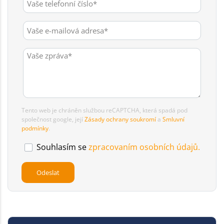
Tento web je chráněn službou reCAPTCHA, která spadá pod
společnost google, její
Zásady ochrany soukromí
a
Smluvní
podmínky
.
Souhlasím se
zpracovaním osobních údajů.