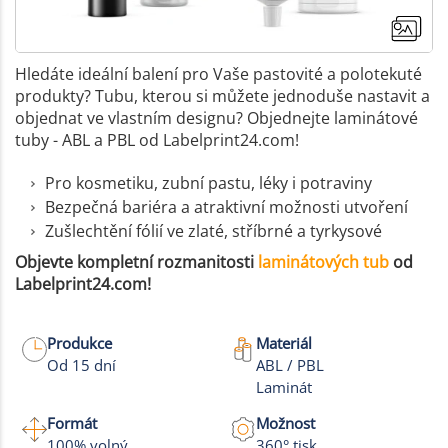
Hledáte ideální balení pro Vaše pastovité a polotekuté
produkty? Tubu, kterou si můžete jednoduše nastavit a
objednat ve vlastním designu? Objednejte laminátové
tuby - ABL a PBL od Labelprint24.com!
Pro kosmetiku, zubní pastu, léky i potraviny
Bezpečná bariéra a atraktivní možnosti utvoření
Zušlechtění fólií ve zlaté, stříbrné a tyrkysové
Objevte kompletní rozmanitosti
laminátových tub
od
Labelprint24.com!
Produkce
Materiál
Od 15 dní
ABL / PBL
Laminát
Formát
Možnost
100% volný
360° tisk