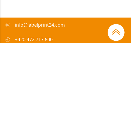
info@labelprint24.com
+420 472 717 600
FAQ
Způsob platby
Certifikáty
Přispíváme