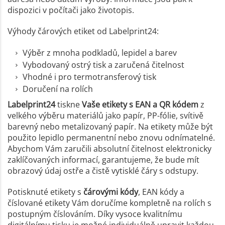
dispozici v počítači jako životopis.
Výhody čárových etiket od Labelprint24:
Výběr z mnoha podkladů, lepidel a barev
Vybodovaný ostrý tisk a zaručená čitelnost
Vhodné i pro termotransferový tisk
Doručení na rolích
Labelprint24
tiskne
Vaše etikety s EAN a QR kódem
z
velkého výběru materiálů jako papír, PP-fólie, svítivě
barevný nebo metalizovaný papír. Na etikety může být
použito lepidlo permanentní nebo znovu odnímatelné.
Abychom Vám zaručili absolutní čitelnost elektronicky
zaklíčovaných informací, garantujeme, že bude mít
obrazový údaj ostře a čistě vytisklé čáry s odstupy.
Potisknuté etikety s
čárovými kódy
, EAN kódy a
číslované etikety Vám doručíme kompletně na rolích s
postupným číslováním. Díky vysoce kvalitnímu