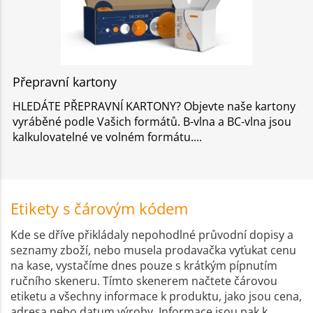
Přepravní kartony
HLEDÁTE PŘEPRAVNÍ KARTONY? Objevte naše kartony
vyráběné podle Vašich formátů. B-vlna a BC-vlna jsou
kalkulovatelné ve volném formátu.
Etikety s čárovým kódem
Kde se dříve přikládaly nepohodlné průvodní dopisy a
seznamy zboží, nebo musela prodavačka vyťukat cenu
na kase, vystačíme dnes pouze s krátkým pípnutím
ručního skeneru. Tímto skenerem načtete čárovou
etiketu a všechny informace k produktu, jako jsou cena,
adresa nebo datum výroby. Informace jsou pak k