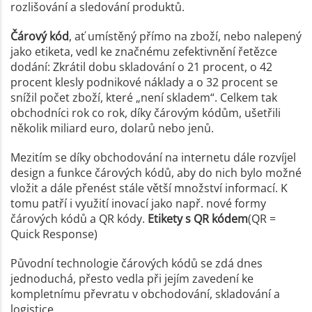
rozlišování a sledování produktů.
Čárový kód
, ať umístěný přímo na zboží, nebo nalepený
jako etiketa, vedl ke značnému zefektivnění řetězce
dodání: Zkrátil dobu skladování o 21 procent, o 42
procent klesly podnikové náklady a o 32 procent se
snížil počet zboží, které „není skladem“. Celkem tak
obchodníci rok co rok, díky čárovým kódům, ušetřili
několik miliard euro, dolarů nebo jenů.
Mezitím se díky obchodování na internetu dále rozvíjel
design a funkce čárových kódů, aby do nich bylo možné
vložit a dále přenést stále větší množství informací. K
tomu patří i využití inovací jako např. nové formy
čárových kódů a QR kódy.
Etikety s QR kódem
(QR =
Quick Response)
Původní technologie čárových kódů se zdá dnes
jednoduchá, přesto vedla při jejím zavedení ke
kompletnímu převratu v obchodování, skladování a
logistice.