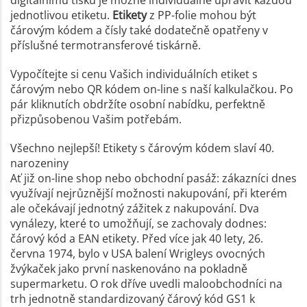
digitálnímu tisku je možné individuálně upravit každou
jednotlivou etiketu.
Etikety
z PP-folie mohou být
čárovým kódem a čísly také dodatečně opatřeny v
příslušné termotransferové tiskárně.
Vypočítejte si cenu Vašich individuálních etiket s
čárovým nebo QR kódem on-line s naší kalkulačkou. Po
pár kliknutích obdržíte osobní nabídku, perfektně
přizpůsobenou Vašim potřebám.
Všechno nejlepší! Etikety s čárovým kódem slaví 40.
narozeniny
Ať již on-line shop nebo obchodní pasáž: zákazníci dnes
využívají nejrůznější možnosti nakupování, při kterém
ale očekávají jednotný zážitek z nakupování. Dva
vynálezy, které to umožňují, se zachovaly dodnes:
čárový kód a EAN etikety. Před více jak 40 lety, 26.
června 1974, bylo v USA balení Wrigleys ovocných
žvýkaček jako první naskenováno na pokladně
supermarketu. O rok dříve uvedli maloobchodníci na
trh jednotně standardizovaný čárový kód GS1 k