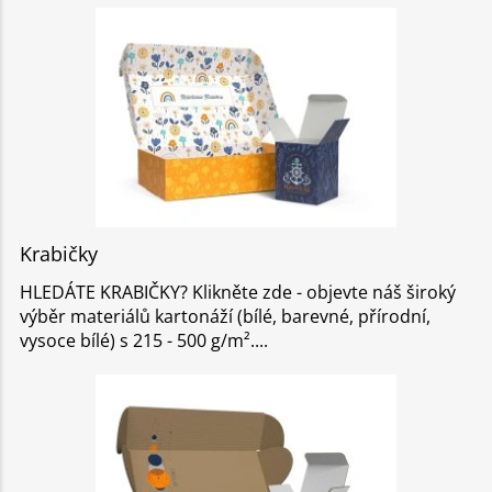
Krabičky
HLEDÁTE KRABIČKY? Klikněte zde - objevte náš široký
výběr materiálů kartonáží (bílé, barevné, přírodní,
vysoce bílé) s 215 - 500 g/m².