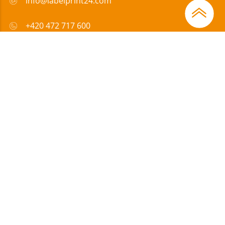
info@labelprint24.com
+420 472 717 600
FAQ
Způsob platby
Certifikáty
Přispíváme
Impressum
|
Ochrana
|
Všeobecné obchodní
údajů
podmínky