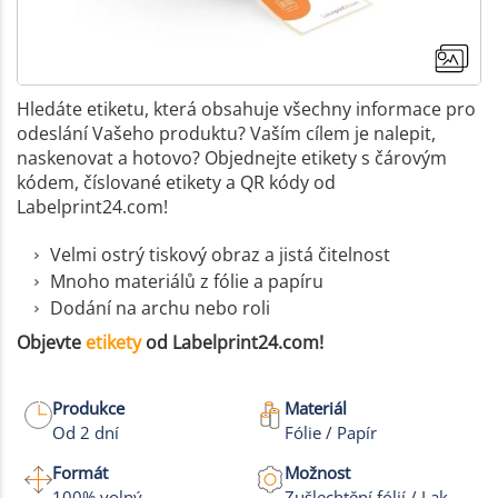
Hledáte etiketu, která obsahuje všechny informace pro
odeslání Vašeho produktu? Vaším cílem je nalepit,
naskenovat a hotovo? Objednejte etikety s čárovým
kódem, číslované etikety a QR kódy od
Labelprint24.com!
Velmi ostrý tiskový obraz a jistá čitelnost
Mnoho materiálů z fólie a papíru
Dodání na archu nebo roli
Objevte
etikety
od Labelprint24.com!
Produkce
Materiál
Od 2 dní
Fólie / Papír
+9
Formát
Možnost
Více fotek
100% volný
Zušlechtění fólií / Lak