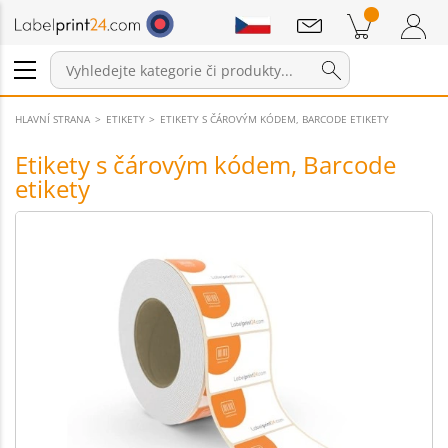
Sdělení
Položky v košíku
Nákupní Košík
Přihlášení / Registrace
HLAVNÍ STRANA
ETIKETY
ETIKETY S ČÁROVÝM KÓDEM, BARCODE ETIKETY
Etikety s čárovým kódem, Barcode
etikety