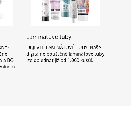
Laminátové tuby
ONY?
OBJEVTE LAMINÁTOVÉ TUBY: Naše
běné
digitálně potištěné laminátové tuby
a a BC-
lze objednat již od 1.000 kusů!
 volném