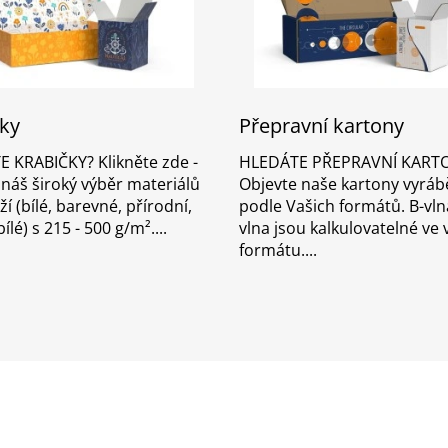
ky
Přepravní kartony
 KRABIČKY? Klikněte zde -
HLEDÁTE PŘEPRAVNÍ KART
 náš široký výběr materiálů
Objevte naše kartony vyrá
í (bílé, barevné, přírodní,
podle Vašich formátů. B-vln
ílé) s 215 - 500 g/m².
vlna jsou kalkulovatelné ve
formátu.