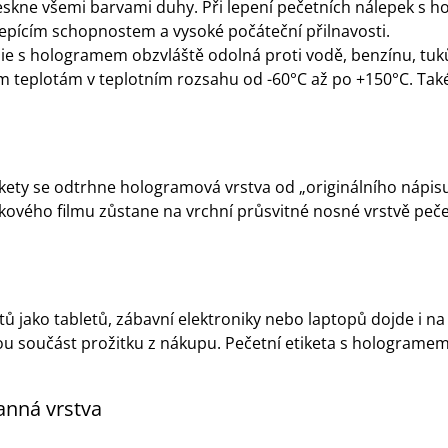
tla leskne všemi barvami duhy. Při lepení pečetních nálepek
epícím schopnostem a vysoké počáteční přilnavosti.
lie s hologramem obzvláště odolná proti vodě, benzínu, tuk
ým teplotám v teplotním rozsahu od -60°C až po +150°C. Tak
ety se odtrhne hologramová vrstva od „originálního nápisu“ a
níkového filmu zůstane na vrchní průsvitné nosné vrstvě pe
jako tabletů, zábavní elektroniky nebo laptopů dojde i na 
žitou součást prožitku z nákupu. Pečetní etiketa s hologr
ranná vrstva