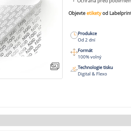
Ochrana před podvrhem d
Objevte
etikety
od Labelprin
Produkce
Od 2 dní
Formát
100% volný
Technologie tisku
Digital & Flexo