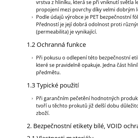
vrstva z hliníku, která se při vniknutí svě
propojení mezi povrchy díky velmi dobrým l
Podle údajů výrobce je PET bezpečnostní fó
Předností je její dobrá odolnost proti různ
(permeabilita) je vynikající.
1.2 Ochranná funkce
Při pokusu o odlepení této bezpečnostní etik
které se pravidelně opakuje. Jedna část hli
předmětu.
1.3 Typické použití
Při garančním pečetění hodnotných produktů 
tvoří u těchto prokutů již delší dobu důle
zboží.
2. Bezpečnostní etikety bílé, VOID och