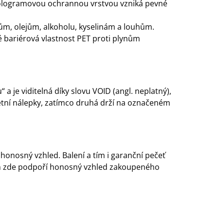
 s hologramovou ochrannou vrstvou vzniká pevné
ům, olejům, alkoholu, kyselinám a louhům.
é bariérová vlastnost PET proti plynům
 je viditelná díky slovu VOID (angl. neplatný),
četní nálepky, zatímco druhá drží na označeném
honosný vzhled. Balení a tím i garanční pečeť
amem zde podpoří honosný vzhled zakoupeného