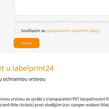
Tento web je chráněn službou reCAPTCHA, která spadá pod společnost 
Souhlasím se
zpracovaním osobních údajů.
t u labelprint24
ou ochrannou vrstvou
ou vrstvou se vyrábí z transparentní PET bezpečnostní fólie
raně fólie chránící proti zlodějům (tzv. tamper evident fó