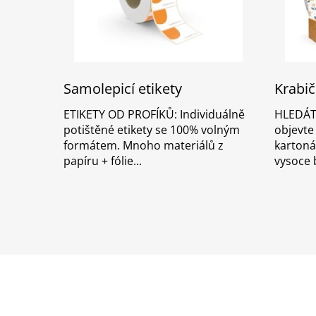
Samolepicí etikety
Krabič
ETIKETY OD PROFÍKŮ: Individuálně
HLEDÁTE
potištěné etikety se 100% volným
objevte
formátem. Mnoho materiálů z
kartonáž
papíru + fólie
vysoce b