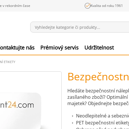
e v rekordním čase
Kvalita od roku 1961
Sdělení
Polož
ontaktujte nás
Prémiový servis
Udržitelnost
Í ETIKETY
Bezpečnostní
Hledáte bezpečnostní nálep
zasílaného zboží? Optimální
majetek? Objednejte bezpečn
Neodlepitelné a sebeznič
PET bezpečnostní etiket