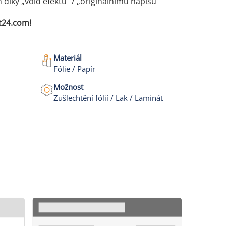
íky „void efektu“ / „originálnímu nápisu“
t24.com!
Materiál
Fólie / Papír
Možnost
Zušlechtění fólií / Lak / Laminát