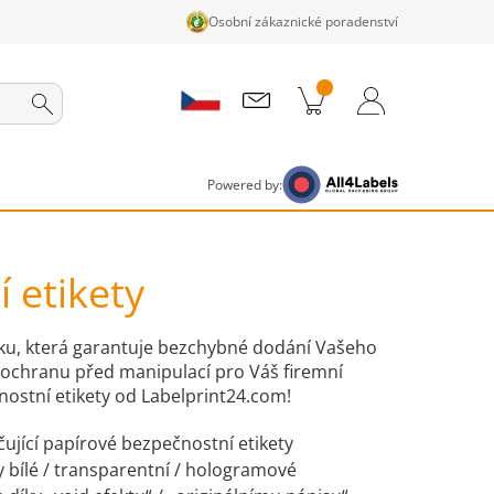
Osobní zákaznické poradenství
ky v košíku
Nákupní Košík
Přihlášení / Registrace
Powered by:
 etikety
ku, která garantuje bezchybné dodání Vašeho
 ochranu před manipulací pro Váš firemní
ostní etikety od Labelprint24.com!
ující papírové bezpečnostní etikety
y bílé / transparentní / hologramové